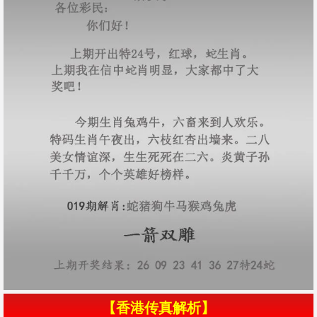
【香港传真解析】