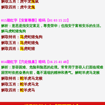
解取五肖：虎牛龙
兔
鼠
解取四肖：虎牛龙
兔
015期红字【安富尊榮】暗码【01 03 15 22】
解析：意思是指安定富足，尊贵荣华；也指安于富裕安乐的生活。
解马虎蛇猪兔狗
解取特肖：
马
虎蛇猪兔狗
解取五肖：
马
虎蛇猪兔
解取四肖：
马
虎蛇猪
014期红字【穴处狼巢】暗码【16 25 41 48】
解析：形容困难、危险和险恶的处境。常常用于形容人们面临艰难
困苦时依然奋勇向前，毫不退缩的精神和勇气。解蛇羊虎马龙猴
解取特肖：
蛇
羊虎马龙猴
解取五肖：
蛇
羊虎马龙
解取四肖：
蛇
羊虎马