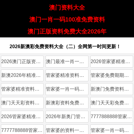
澳门资料大全
澳门一肖一码100准免费资料
澳门正版资料免费大全2026年
2026新澳彩免费资料大全（二）全网第一时间更新！
2026澳门正版资料免费大全
澳门最准一肖一码一码配套成龙W
2026管家婆精准资料大全免费
新澳2026年精准一肖一码
管家婆精准资料大全免费
管家婆免费期期精准大全
管家婆精准资料免费大全
管家婆一肖一码资料大全一一
新澳门免费资料大全
澳门天天彩资料免费正版资料大全
新澳彩资料免费长期公开
澳门天天彩免费资料大全免费查询
2026管家婆精准免费大全
2026年新奥门管家婆资料
7777888888管家婆精准
7777788888管家婆开奖2026
管家婆的资料一肖中特
管家婆一肖一码精准资料