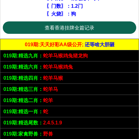
〖门数〗：1.2门
〖火烧〗：狗
查看香港挂牌全篇记录
019期:天天好彩AA级公开;
还等啥大胆砸
019期:精选九肖：
蛇羊马猴鸡兔猪龙狗
019期:精选六肖：
蛇羊马猴鸡兔
019期:精选四肖：
蛇羊马猴
019期:精选三肖：
蛇羊马
019期:精选二肖：
蛇羊
019期:精选一肖：
蛇
019期:精选尾数：
2.4.5.1.9
019期:家禽野兽：
野兽