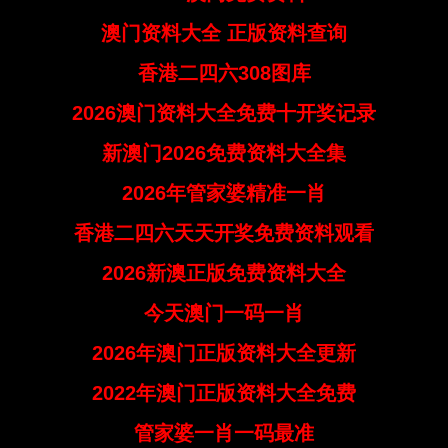
澳门资料大全 正版资料查询
香港二四六308图库
2026澳门资料大全免费十开奖记录
新澳门2026免费资料大全集
2026年管家婆精准一肖
香港二四六天天开奖免费资料观看
2026新澳正版免费资料大全
今天澳门一码一肖
2026年澳门正版资料大全更新
2022年澳门正版资料大全免费
管家婆一肖一码最准