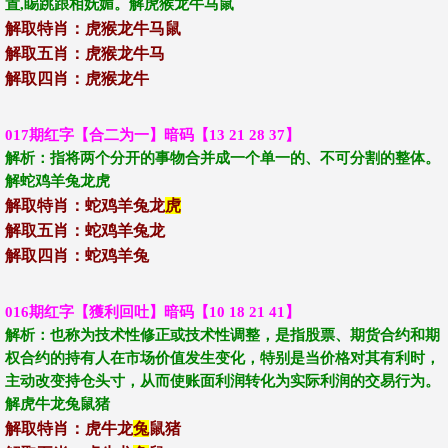
置,睗跳踉相妩媚。解虎猴龙牛马鼠
解取特肖：虎猴龙牛马鼠
解取五肖：虎猴龙牛马
解取四肖：虎猴龙牛
017期红字【合二为一】暗码【13 21 28 37】
解析：指将两个分开的事物合并成一个单一的、不可分割的整体。
解蛇鸡羊兔龙虎
解取特肖：蛇鸡羊兔龙
虎
解取五肖：蛇鸡羊兔龙
解取四肖：蛇鸡羊兔
016期红字【獲利回吐】暗码【10 18 21 41】
解析：也称为技术性修正或技术性调整，是指股票、期货合约和期
权合约的持有人在市场价值发生变化，特别是当价格对其有利时，
主动改变持仓头寸，从而使账面利润转化为实际利润的交易行为。
解虎牛龙兔鼠猪
解取特肖：虎牛龙
兔
鼠猪