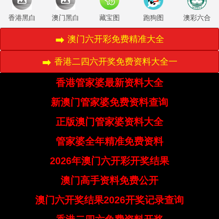
香港黑白
澳门黑白
藏宝图
跑狗图
澳彩六合
澳门六开彩免费精准大全
香港二四六开奖免费资料大全一
香港管家婆最新资料大全
新澳门管家婆免费资料查询
正版澳门管家婆资料大全
管家婆全年精准免费资料
2026年澳门六开彩开奖结果
澳门高手资料免费公开
澳门六开奖结果2026开奖记录查询