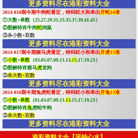
更多资料尽在港彩资料大全
2024-018期今期牛狗蛇看定，特码旺大和单出
开蛇24准
①大数+单数（25.27.29.31.33.35.37.39.41.45）
②图解特肖牛狗
蛇
鸡鼠
③杀小数+双数
更多资料尽在港彩资料大全
2024-017期今期猴马虎看定，特码旺小和单出
开虎15准
①
小数
+
单数
（03.05.07.09.11.13.
15
.17.19.23）
②图解特肖猴马
虎
龙狗
③
杀大数+双数
更多资料尽在港彩资料大全
2024-016期今期兔虎蛇看定，特码旺小和单出
开兔13准
①
小数
+
单数
（01.03.07.09.11.
13
.15.17.19.23）
②图解特肖
兔
虎蛇牛狗
③
杀大数+双数
更多资料尽在港彩资料大全
港彩资料大全【平特心水】