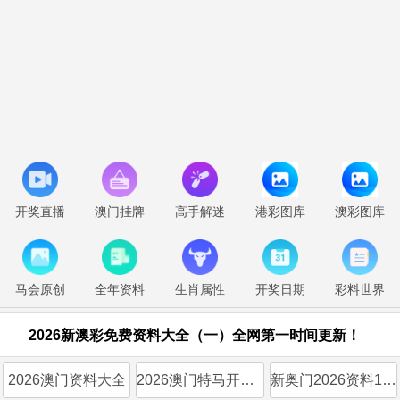
开奖直播
澳门挂牌
高手解迷
港彩图库
澳彩图库
马会原创
全年资料
生肖属性
开奖日期
彩料世界
2026新澳彩免费资料大全（一）全网第一时间更新！
2026澳门资料大全
2026澳门特马开码查询
新奥门2026资料1688