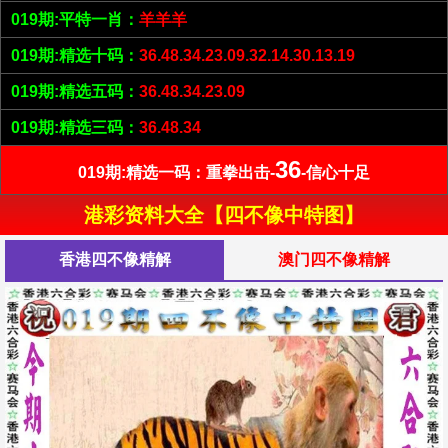
019期:平特一肖：
羊羊羊
019期:精选十码：
36.48.34.23.09.32.14.30.13.19
019期:精选五码：
36.48.34.23.09
019期:精选三码：
36.48.34
36
019期:精选一码：重拳出击-
-信心十足
港彩资料大全【四不像中特图】
香港四不像精解
澳门四不像精解