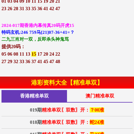
01 03 04 09 10 11 15 19 20 21
23 26 28 31 33 35 36 41 42 47
2024-017期香港内幕传真20码开虎15
特码玄机:246 759马[21]07-36+41=？
二九三肖对一双，反即杀头神鬼骂
提供20码：
05 06 08 11 13
15
17 20 24 22
27 29 32 33 36 37 41 45 47 48
港彩资料大全【精准单双】
香港精准单双
澳门精准单双
019期
精准单双〖双数〗开：
？00准
018期
精准单双〖双数〗开：
蛇24准