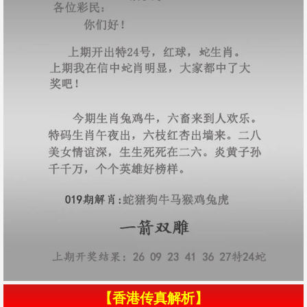
【香港传真解析】