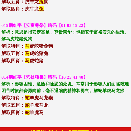
解取五肖：虎牛龙
兔
鼠
解取四肖：虎牛龙
兔
015期红字【安富尊榮】暗码【01 03 15 22】
解析：意思是指安定富足，尊贵荣华；也指安于富裕安乐的生活。
解马虎蛇猪兔狗
解取特肖：
马
虎蛇猪兔狗
解取五肖：
马
虎蛇猪兔
解取四肖：
马
虎蛇猪
014期红字【穴处狼巢】暗码【16 25 41 48】
解析：形容困难、危险和险恶的处境。常常用于形容人们面临艰难
困苦时依然奋勇向前，毫不退缩的精神和勇气。解蛇羊虎马龙猴
解取特肖：
蛇
羊虎马龙猴
解取五肖：
蛇
羊虎马龙
解取四肖：
蛇
羊虎马