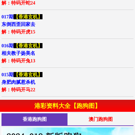
解：特码开蛇24
017期
【香港玄机】
东倒西歪回家去
解：特码开虎15
016期
【香港玄机】
相夫教子扬美名
解：特码开兔13
015期
【香港玄机】
身肥肉腻惹杀机
解：特码开马22
港彩资料大全【跑狗图】
香港跑狗图
澳门跑狗图