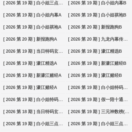
[ 2026 第 19 期 ] 白小姐三点传密A
[ 2026 第 19 期 ] 白小姐内幕B
[ 2026 第 19 期 ] 白小姐内幕A
[ 2026 第 19 期 ] 白小姐祺袍B
[ 2026 第 19 期 ] 白小姐祺袍A
[ 2026 第 20 期 ] 新报跑狗B
[ 2026 第 20 期 ] 新报跑狗A
[ 2026 第 20 期 ] 九龙内幕传真(新上市)
[ 2026 第 19 期 ] 当日特码玄机报
[ 2026 第 19 期 ] 濠江精选B
[ 2026 第 19 期 ] 濠江精选A
[ 2026 第 19 期 ] 新濠江赌经B
[ 2026 第 19 期 ] 新濠江赌经A
[ 2026 第 19 期 ] 濠江赌经B
[ 2026 第 19 期 ] 濠江赌经A
[ 2026 第 19 期 ] 白小姐特码救世B
[ 2026 第 19 期 ] 白小姐特码救世A
[ 2026 第 19 期 ] 假一陪十通天报
[ 2026 第 18 期 ] 当日特码玄机报
[ 2026 第 19 期 ] 三元神数榜(新图)
[ 2026 第 19 期 ] 白小姐三点传密B
[ 2026 第 19 期 ] 白小姐三点传密A