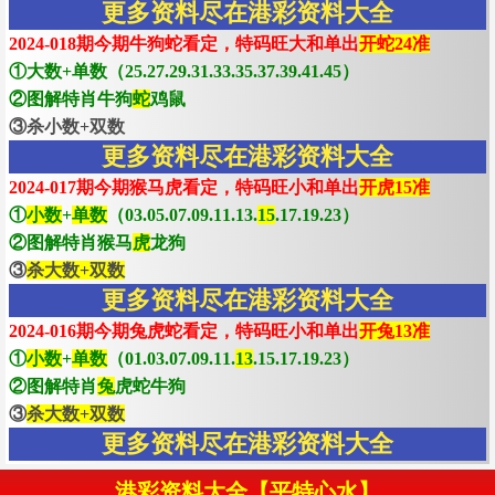
更多资料尽在港彩资料大全
2024-018期今期牛狗蛇看定，特码旺大和单出
开蛇24准
①大数+单数（25.27.29.31.33.35.37.39.41.45）
②图解特肖牛狗
蛇
鸡鼠
③杀小数+双数
更多资料尽在港彩资料大全
2024-017期今期猴马虎看定，特码旺小和单出
开虎15准
①
小数
+
单数
（03.05.07.09.11.13.
15
.17.19.23）
②图解特肖猴马
虎
龙狗
③
杀大数+双数
更多资料尽在港彩资料大全
2024-016期今期兔虎蛇看定，特码旺小和单出
开兔13准
①
小数
+
单数
（01.03.07.09.11.
13
.15.17.19.23）
②图解特肖
兔
虎蛇牛狗
③
杀大数+双数
更多资料尽在港彩资料大全
港彩资料大全【平特心水】