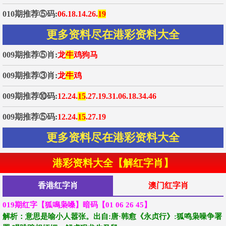
010期推荐⑤码:
06.18.14.26.
19
更多资料尽在港彩资料大全
009期推荐⑤肖:
龙
牛
鸡狗马
009期推荐③肖:
龙
牛
鸡
009期推荐⑩码:
12.24.
15
.27.19.31.06.18.34.46
009期推荐⑤码:
12.24.
15
.27.19
更多资料尽在港彩资料大全
港彩资料大全【解红字肖】
香港红字肖
澳门红字肖
019期红字【狐鳴枭嗓】暗码【01 06 26 45】
解析：意思是喻小人嚣张。出自:唐·韩愈《永贞行》:狐鸣枭噪争署