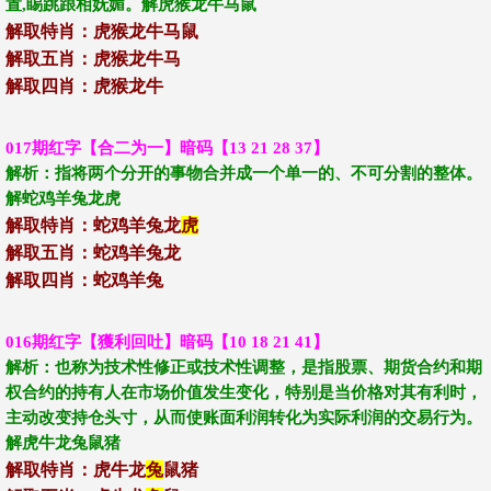
置,睗跳踉相妩媚。解虎猴龙牛马鼠
解取特肖：虎猴龙牛马鼠
解取五肖：虎猴龙牛马
解取四肖：虎猴龙牛
017期红字【合二为一】暗码【13 21 28 37】
解析：指将两个分开的事物合并成一个单一的、不可分割的整体。
解蛇鸡羊兔龙虎
解取特肖：蛇鸡羊兔龙
虎
解取五肖：蛇鸡羊兔龙
解取四肖：蛇鸡羊兔
016期红字【獲利回吐】暗码【10 18 21 41】
解析：也称为技术性修正或技术性调整，是指股票、期货合约和期
权合约的持有人在市场价值发生变化，特别是当价格对其有利时，
主动改变持仓头寸，从而使账面利润转化为实际利润的交易行为。
解虎牛龙兔鼠猪
解取特肖：虎牛龙
兔
鼠猪