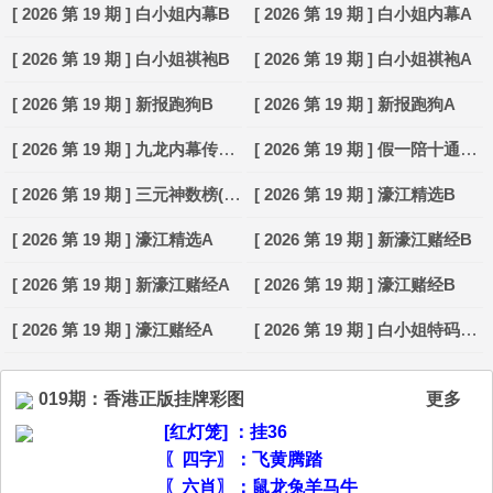
[ 2026 第 19 期 ] 白小姐内幕B
[ 2026 第 19 期 ] 白小姐内幕A
[ 2026 第 19 期 ] 白小姐祺袍B
[ 2026 第 19 期 ] 白小姐祺袍A
[ 2026 第 19 期 ] 新报跑狗B
[ 2026 第 19 期 ] 新报跑狗A
[ 2026 第 19 期 ] 九龙内幕传真(新上市)
[ 2026 第 19 期 ] 假一陪十通天报
[ 2026 第 19 期 ] 三元神数榜(新图)
[ 2026 第 19 期 ] 濠江精选B
[ 2026 第 19 期 ] 濠江精选A
[ 2026 第 19 期 ] 新濠江赌经B
[ 2026 第 19 期 ] 新濠江赌经A
[ 2026 第 19 期 ] 濠江赌经B
[ 2026 第 19 期 ] 濠江赌经A
[ 2026 第 19 期 ] 白小姐特码救世B
019期：香港正版挂牌彩图
更多
[红灯笼] ：挂36
〖四字〗：飞黄腾踏
〖六肖〗：鼠龙兔羊马牛