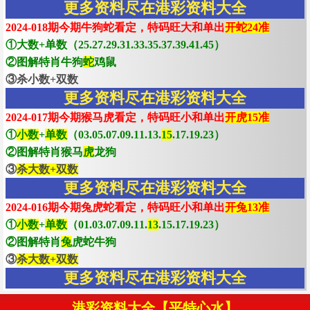
更多资料尽在港彩资料大全
2024-018期今期牛狗蛇看定，特码旺大和单出
开蛇24准
①大数+单数（25.27.29.31.33.35.37.39.41.45）
②图解特肖牛狗
蛇
鸡鼠
③杀小数+双数
更多资料尽在港彩资料大全
2024-017期今期猴马虎看定，特码旺小和单出
开虎15准
①
小数
+
单数
（03.05.07.09.11.13.
15
.17.19.23）
②图解特肖猴马
虎
龙狗
③
杀大数+双数
更多资料尽在港彩资料大全
2024-016期今期兔虎蛇看定，特码旺小和单出
开兔13准
①
小数
+
单数
（01.03.07.09.11.
13
.15.17.19.23）
②图解特肖
兔
虎蛇牛狗
③
杀大数+双数
更多资料尽在港彩资料大全
港彩资料大全【平特心水】