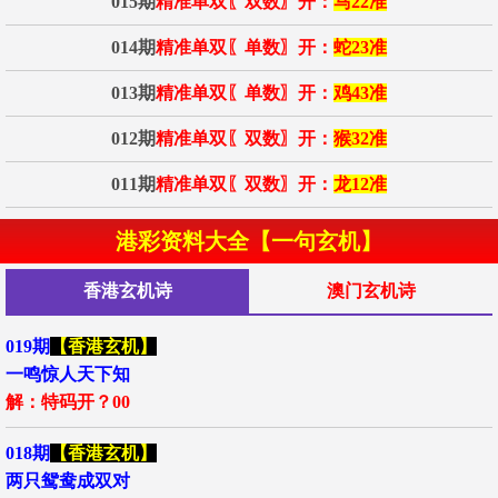
015期
精准单双〖双数〗开：
马22准
014期
精准单双〖单数〗开：
蛇23准
013期
精准单双〖单数〗开：
鸡43准
012期
精准单双〖双数〗开：
猴32准
011期
精准单双〖双数〗开：
龙12准
港彩资料大全【一句玄机】
香港玄机诗
澳门玄机诗
019期
【香港玄机】
一鸣惊人天下知
解：特码开？00
018期
【香港玄机】
两只鸳鸯成双对