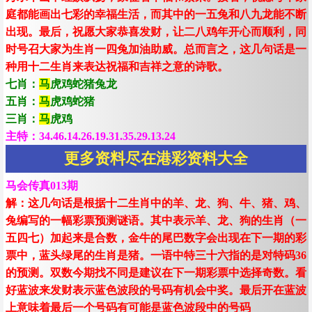
庭都能画出七彩的幸福生活，而其中的一五兔和八九龙能不断
出现。最后，祝愿大家恭喜发财，让二八鸡年开心而顺利，同
时号召大家为生肖一四兔加油助威。总而言之，这几句话是一
种用十二生肖来表达祝福和吉祥之意的诗歌。
七肖：
马
虎鸡蛇猪兔龙
五肖：
马
虎鸡蛇猪
三肖：
马
虎鸡
主特：34.46.14.26.19.31.35.29.13.24
更多资料尽在港彩资料大全
马会传真013期
解：这几句话是根据十二生肖中的羊、龙、狗、牛、猪、鸡、
兔编写的一幅彩票预测谜语。其中表示羊、龙、狗的生肖（一
五四七）加起来是合数，金牛的尾巴数字会出现在下一期的彩
票中，蓝头绿尾的生肖是猪。一语中特三十六指的是对特码36
的预测。双数今期找不同是建议在下一期彩票中选择奇数。看
好蓝波来发财表示蓝色波段的号码有机会中奖。最后开在蓝波
上意味着最后一个号码有可能是蓝色波段中的号码