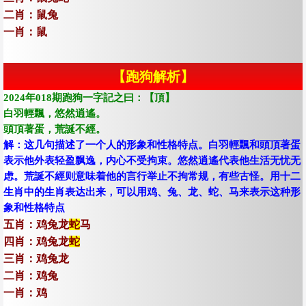
二肖：鼠兔
一肖：鼠
【跑狗解析】
2024年018期跑狗一字記之曰：【頂】
白羽輕飄，悠然逍遙。
頭頂著蛋，荒誕不經。
解：这几句描述了一个人的形象和性格特点。白羽輕飄和頭頂著蛋
表示他外表轻盈飘逸，内心不受拘束。悠然逍遙代表他生活无忧无
虑。荒誕不經则意味着他的言行举止不拘常规，有些古怪。用十二
生肖中的生肖表达出来，可以用鸡、兔、龙、蛇、马来表示这种形
象和性格特点
五肖：鸡兔龙
蛇
马
四肖：鸡兔龙
蛇
三肖：鸡兔龙
二肖：鸡兔
一肖：鸡