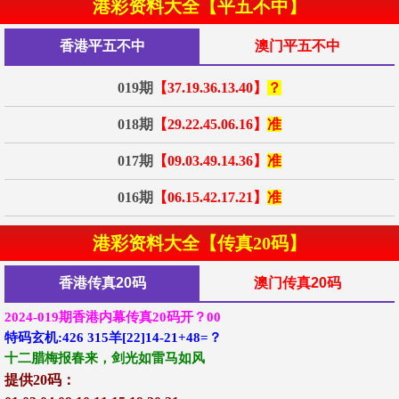
港彩资料大全【平五不中】
香港平五不中
澳门平五不中
019期
【37.19.36.13.40】
？
018期
【29.22.45.06.16】
准
017期
【09.03.49.14.36】
准
016期
【06.15.42.17.21】
准
港彩资料大全【传真20码】
香港传真20码
澳门传真20码
2024-019期香港内幕传真20码开？00
特码玄机:426 315羊[22]14-21+48=？
十二腊梅报春来，剑光如雷马如风
提供20码：