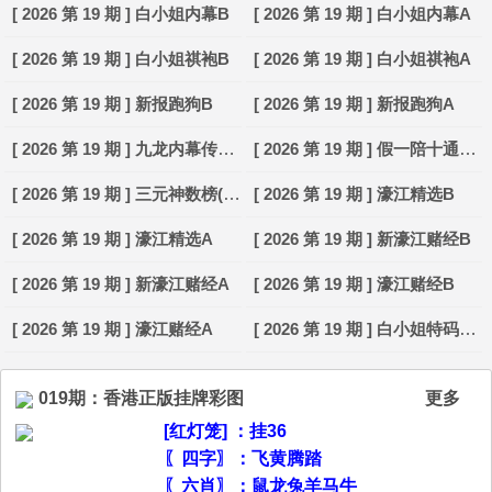
[ 2026 第 19 期 ] 白小姐内幕B
[ 2026 第 19 期 ] 白小姐内幕A
[ 2026 第 19 期 ] 白小姐祺袍B
[ 2026 第 19 期 ] 白小姐祺袍A
[ 2026 第 19 期 ] 新报跑狗B
[ 2026 第 19 期 ] 新报跑狗A
[ 2026 第 19 期 ] 九龙内幕传真(新上市)
[ 2026 第 19 期 ] 假一陪十通天报
[ 2026 第 19 期 ] 三元神数榜(新图)
[ 2026 第 19 期 ] 濠江精选B
[ 2026 第 19 期 ] 濠江精选A
[ 2026 第 19 期 ] 新濠江赌经B
[ 2026 第 19 期 ] 新濠江赌经A
[ 2026 第 19 期 ] 濠江赌经B
[ 2026 第 19 期 ] 濠江赌经A
[ 2026 第 19 期 ] 白小姐特码救世B
019期：香港正版挂牌彩图
更多
[红灯笼] ：挂36
〖四字〗：飞黄腾踏
〖六肖〗：鼠龙兔羊马牛