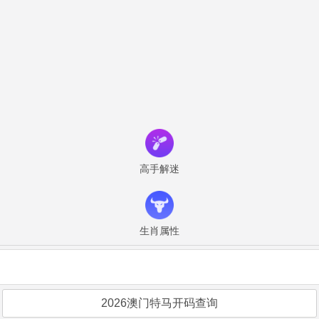
高手解迷
生肖属性
2026澳门特马开码查询