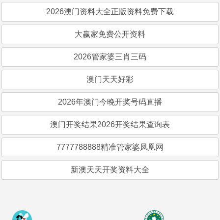
2026澳门资料大全正版资料免费下载
大赢家免费公开资料
2026管家婆三肖三码
澳门天天好彩
2026年澳门今晚开奖号码直播
澳门开奖结果2026开奖结果查询表
7777788888精准管家婆凤凰网
新澳天天开奖资料大全