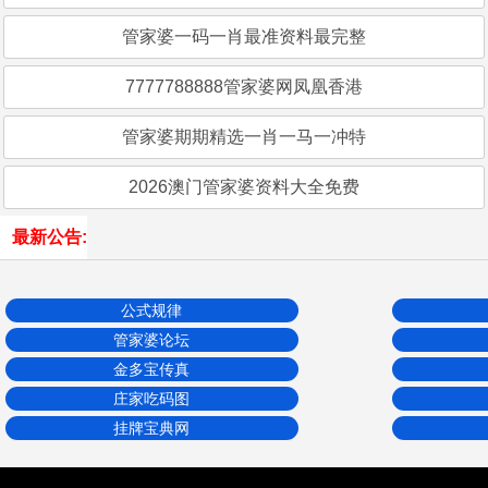
管家婆一码一肖最准资料最完整
7777788888管家婆网凤凰香港
管家婆期期精选一肖一马一冲特
2026澳门管家婆资料大全免费
最新公告:
公式规律
管家婆论坛
金多宝传真
庄家吃码图
挂牌宝典网