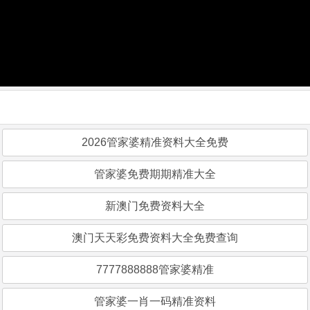
2026管家婆精准资料大全免费
管家婆免费期期精准大全
新澳门免费资料大全
澳门天天彩免费资料大全免费查询
7777888888管家婆精准
管家婆一肖一码精准资料