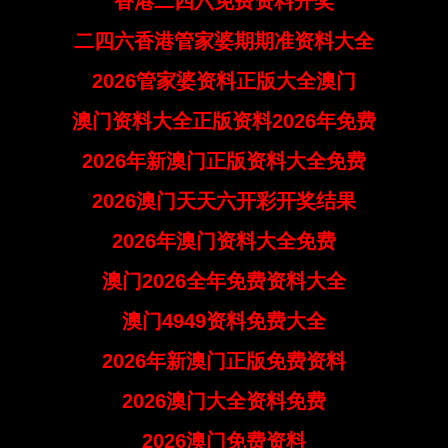
香港二四六免费资料开奖
二四六香港管家婆期期准资料大全
2026管家婆资料正版大全澳门
澳门资料大全正版资料2026年免费
2026年新澳门正版资料大全免费
2026澳门天天六开彩开奖结果
2026年澳门资料大全免费
澳门2026全年免费资料大全
澳门4949资料免费大全
2026年新澳门正版免费资料
2026澳门大全资料免费
2026澳门免费资料