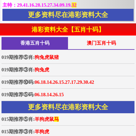
主特：29.41.16.28.15.27.34.09.19.
32
更多资料尽在港彩资料大全
港彩资料大全【五肖十码】
香港五肖十码
澳门五肖十码
019期推荐⑤肖:
狗兔虎鼠猪
019期推荐③肖:
狗兔虎
019期推荐⑩码:
06.18.14.26.15.27.17.29.30.42
019期推荐⑤码:
06.18.14.26.15
更多资料尽在港彩资料大全
015期推荐⑤肖:
羊狗虎鼠
马
015期推荐③肖:
羊狗虎