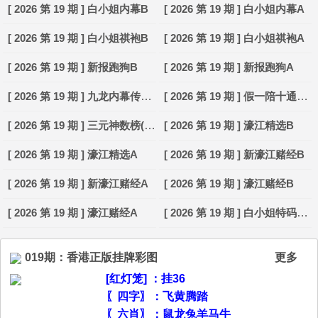
[ 2026 第 19 期 ] 白小姐内幕B
[ 2026 第 19 期 ] 白小姐内幕A
[ 2026 第 19 期 ] 白小姐祺袍B
[ 2026 第 19 期 ] 白小姐祺袍A
[ 2026 第 19 期 ] 新报跑狗B
[ 2026 第 19 期 ] 新报跑狗A
[ 2026 第 19 期 ] 九龙内幕传真(新上市)
[ 2026 第 19 期 ] 假一陪十通天报
[ 2026 第 19 期 ] 三元神数榜(新图)
[ 2026 第 19 期 ] 濠江精选B
[ 2026 第 19 期 ] 濠江精选A
[ 2026 第 19 期 ] 新濠江赌经B
[ 2026 第 19 期 ] 新濠江赌经A
[ 2026 第 19 期 ] 濠江赌经B
[ 2026 第 19 期 ] 濠江赌经A
[ 2026 第 19 期 ] 白小姐特码救世B
019期：香港正版挂牌彩图
更多
[红灯笼] ：挂36
〖四字〗：飞黄腾踏
〖六肖〗：鼠龙兔羊马牛