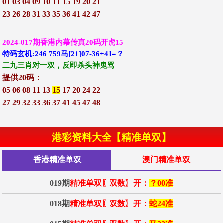
01 03 04 09 10 11 15 19 20 21
23 26 28 31 33 35 36 41 42 47
2024-017期香港内幕传真20码开虎15
特码玄机:246 759马[21]07-36+41=？
二九三肖对一双，反即杀头神鬼骂
提供20码：
05 06 08 11 13
15
17 20 24 22
27 29 32 33 36 37 41 45 47 48
港彩资料大全【精准单双】
香港精准单双
澳门精准单双
019期
精准单双〖双数〗开：
？00准
018期
精准单双〖双数〗开：
蛇24准