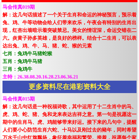
马会传真019期
解：这几句话描述了一个关于生肖和命运的神秘预言，预示着
兔、鸡、牛等动物会给人们带来欢乐，午夜会有特别的生肖出
现，红杏出墙暗示着突破禁忌。美女的情谊深，命运交错在二
六。炎黄子孙多英雄，是良好的榜样。结合十二生肖，可以表
达出兔、鸡、牛、马、猪、蛇、猴的元素
七肖：兔鸡牛马猪蛇猴
五肖：兔鸡牛马猪
三肖：兔鸡牛
主特：26.38.08.20.16.28.23.06.36.21
更多资料尽在港彩资料大全
马会传真015期
解：这几句话是一种祝福诗歌，其中运用了十二生肖中的马、
虎、鸡、蛇、猪、兔和龙来表达吉祥之意。第一句是祝愿这一
期中的生肖马、虎、鸡能够带来好运。接下来的几句中，提醒
人们要小心防范生肖六蛇、十马以及刚过去的豬年，同时希望
万水千山中红旗飘扬，象征着幸福和繁荣。接着，祝愿每个家