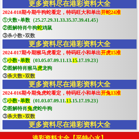
更多资料尽在港彩资料大全
2024-018期今期牛狗蛇看定，特码旺大和单出
开蛇24准
①大数+单数（25.27.29.31.33.35.37.39.41.45）
②图解特肖牛狗
蛇
鸡鼠
③杀小数+双数
更多资料尽在港彩资料大全
2024-017期今期猴马虎看定，特码旺小和单出
开虎15准
①
小数
+
单数
（03.05.07.09.11.13.
15
.17.19.23）
②图解特肖猴马
虎
龙狗
③
杀大数+双数
更多资料尽在港彩资料大全
2024-016期今期兔虎蛇看定，特码旺小和单出
开兔13准
①
小数
+
单数
（01.03.07.09.11.
13
.15.17.19.23）
②图解特肖
兔
虎蛇牛狗
③
杀大数+双数
更多资料尽在港彩资料大全
港彩资料大全【平特心水】