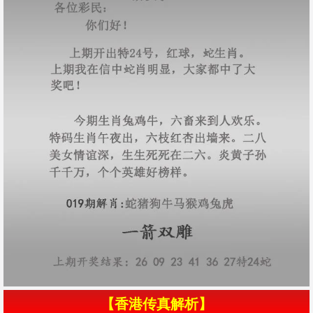
【香港传真解析】