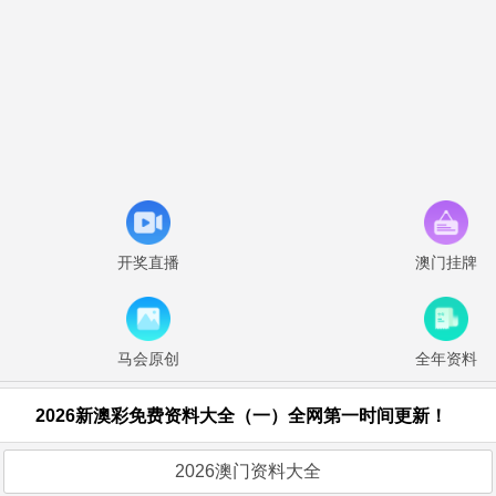
开奖直播
澳门挂牌
马会原创
全年资料
2026新澳彩免费资料大全（一）全网第一时间更新！
2026澳门资料大全