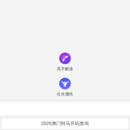
高手解迷
生肖属性
2026澳门特马开码查询