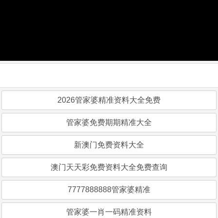
2026管家婆精准资料大全免费
管家婆免费期期精准大全
新澳门免费资料大全
澳门天天彩免费资料大全免费查询
7777888888管家婆精准
管家婆一肖一码精准资料