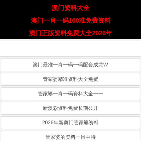
澳门资料大全
澳门一肖一码100准免费资料
澳门正版资料免费大全2026年
澳门最准一肖一码一码配套成龙W
管家婆精准资料大全免费
管家婆一肖一码资料大全一一
新澳彩资料免费长期公开
2026年新奥门管家婆资料
管家婆的资料一肖中特