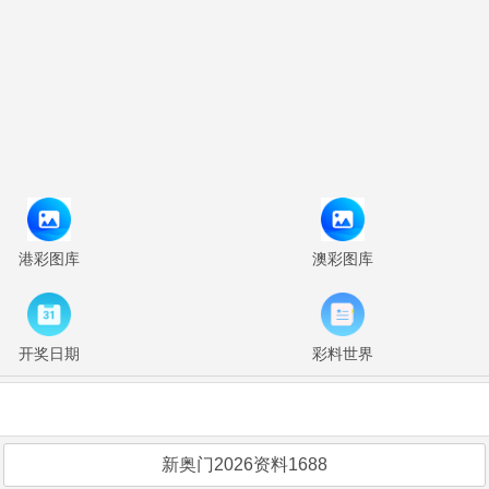
港彩图库
澳彩图库
开奖日期
彩料世界
新奥门2026资料1688