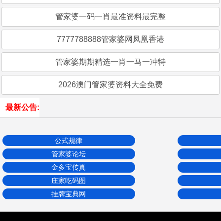
管家婆一码一肖最准资料最完整
7777788888管家婆网凤凰香港
管家婆期期精选一肖一马一冲特
2026澳门管家婆资料大全免费
最新公告:
公式规律
管家婆论坛
金多宝传真
庄家吃码图
挂牌宝典网