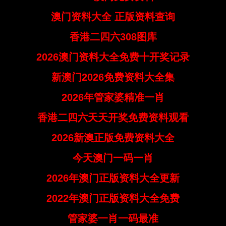
澳门资料大全 正版资料查询
香港二四六308图库
2026澳门资料大全免费十开奖记录
新澳门2026免费资料大全集
2026年管家婆精准一肖
香港二四六天天开奖免费资料观看
2026新澳正版免费资料大全
今天澳门一码一肖
2026年澳门正版资料大全更新
2022年澳门正版资料大全免费
管家婆一肖一码最准