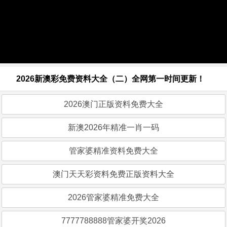
2026新澳彩免费资料大全（二）全网第一时间更新！
2026澳门正版资料免费大全
新澳2026年精准一肖一码
管家婆精准资料免费大全
澳门天天彩资料免费正版资料大全
2026管家婆精准免费大全
7777788888管家婆开奖2026