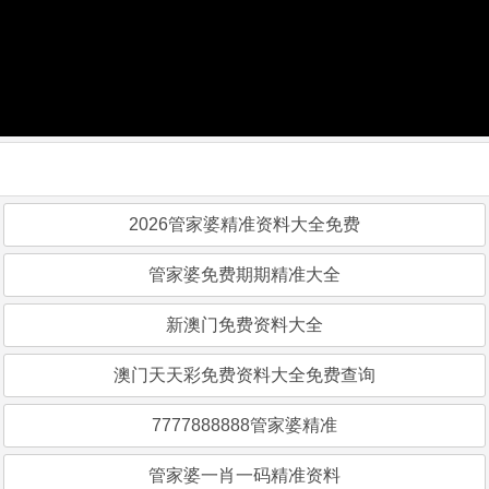
2026管家婆精准资料大全免费
管家婆免费期期精准大全
新澳门免费资料大全
澳门天天彩免费资料大全免费查询
7777888888管家婆精准
管家婆一肖一码精准资料