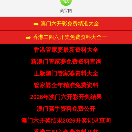
藏宝图
澳门六开彩免费精准大全
香港二四六开奖免费资料大全一
香港管家婆最新资料大全
新澳门管家婆免费资料查询
正版澳门管家婆资料大全
管家婆全年精准免费资料
2026年澳门六开彩开奖结果
澳门高手资料免费公开
澳门六开奖结果2026开奖记录查询