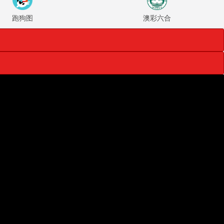
跑狗图
澳彩六合